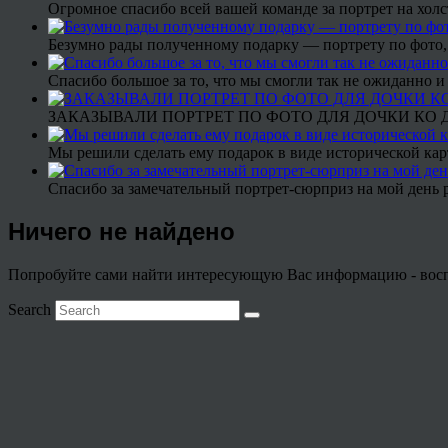
Огромное спасибо всей вашей команде за портрет на холс
Безумно рады полученному подарку — портрету по фото,
Спасибо большое за то, что мы смогли так не ожиданно
ЗАКАЗЫВАЛИ ПОРТРЕТ ПО ФОТО ДЛЯ ДОЧКИ КО ДН
Мы решили сделать ему подарок в виде исторической кар
Спасибо за замечательный портрет-сюрприз на мой день 
Ничего не найдено
Попробуйте сами найти интересующую Вас информацию - воспо
Search