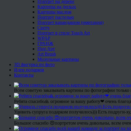
Портрет на дереве
Картины на досках
Картины маслом
Портрет пастелью
Портрет карандашом (имитация)
Скетч
Портрет в стиле Touch Art
WPAP
ГРАНЖ
Поп Арт
Art Brush
Модульные картины
3D фигурка по фото
Идеи подарков
Контакты
Всем советую заказывать картины по фотографии только 
Ребята спасибо🙏 огромное за вашу работу❤ очень благод
Удивить супруга подарком получилось))) Есть подруги-х
Большое спасибо 😍портретом очень довольны, всем очен