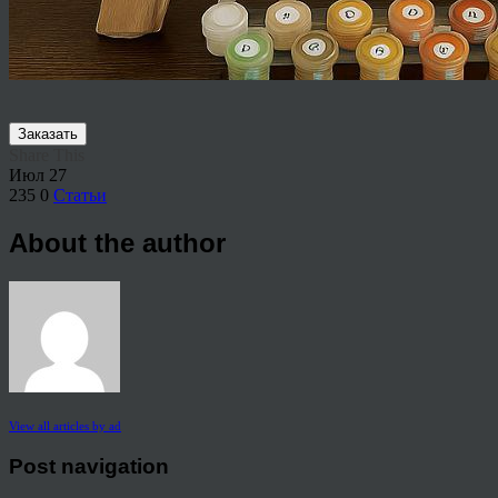
Заказать
Share This
Июл
27
235
0
Статьи
About the author
View all articles by ad
Post navigation