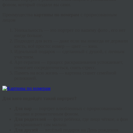
фоном, который создали вы сами.
Преимущества
картины по номерам
с прорисованным
лицом
Уникальность — это портрет по вашему фото , его нет
нигде больше.
Подходит для всех — даже если вы никогда не держали
кисть, всё просто: номер — цвет — зона.
Идеальный подарок — сделанный с душой, с личным
участием.
Арт-терапия — процесс раскрашивания успокаивает,
помогает сосредоточиться, снять стресс.
Память на всю жизнь — картина станет семейной
реликвией.
Для кого подойдёт такой портрет?
Для пар
— портрет влюбленных с прорисованными
лицами и романтичным фоном.
Для родителей
— фото ребёнка, где лицо чёткое, а фон
раскрашивает сам малыш.
Для друзей
— весёлый подарок на День рождения.