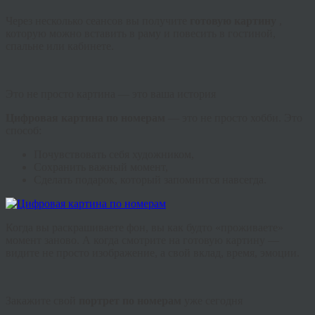
Через несколько сеансов вы получите
готовую картину
,
которую можно вставить в раму и повесить в гостиной,
спальне или кабинете.
Это не просто картина — это ваша история
Цифровая картина по номерам
— это не просто хобби. Это
способ:
Почувствовать себя художником,
Сохранить важный момент,
Сделать подарок, который запомнится навсегда.
Когда вы раскрашиваете фон, вы как будто «проживаете»
момент заново. А когда смотрите на готовую картину —
видите не просто изображение, а свой вклад, время, эмоции.
Закажите свой
портрет по номерам
уже сегодня