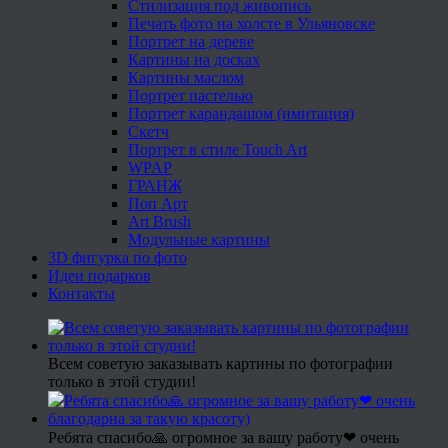
Стилизация под живопись
Печать фото на холсте в Ульяновске
Портрет на дереве
Картины на досках
Картины маслом
Портрет пастелью
Портрет карандашом (имитация)
Скетч
Портрет в стиле Touch Art
WPAP
ГРАНЖ
Поп Арт
Art Brush
Модульные картины
3D фигурка по фото
Идеи подарков
Контакты
Всем советую заказывать картины по фотографии
только в этой студии!
Ребята спасибо🙏 огромное за вашу работу❤ очень