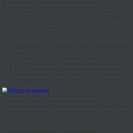
Как создается портрет по номерам по фото?
Процесс начинается с загрузки фотографии. Это может быть
портрет, семейное фото, снимок с питомцем — всё, что имеет
для вас значение. Наши специалисты или алгоритмы
обрабатывают изображение:
Выделяют лицо — оно сохраняется в высоком качестве,
с детализацией черт, тенями и светом.
Остальную часть делят на зоны — каждая получает свой
номер.
Формируется схема — как в классической картине по
номерам, но с одной важной разницей: ваше лицо уже
готово.
Вы получаете холст, набор акриловых красок, кисти и
инструкцию. Остаётся только взяться за кисть и погрузиться в
творческий процесс.
Почему лицо прорисовано? Что вы получаете?