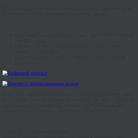
Многие задаются вопросом:
зачем оставлять лицо готовым?
Ответ прост: чтобы сохранить схожесть и эмоции.
Фотографическая точность лица — вы узнаёте себя или
близкого сразу.
Сложные детали уже проработаны — тени, блики,
черты — всё на месте.
Вы не рискуете испортить главное — лицо остаётся
идеальным.
А вот фон, одежда, позади — всё это вы раскрашиваете сами,
по номерам. Это как картина по номерам, где вы — художник,
а не просто копировщик. Вы можете следовать схеме или
добавить свои оттенки — творчество приветствуется!
✅ Что вы получаете на выходе?
Готовый портрет с реалистичным лицом и уникальным