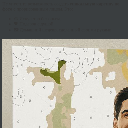
Не упустите возможность создать
уникальную картину по
фото
с прорисованным лицом. Это:
🎨 Искусство без опыта,
💖 Подарок с душой,
🖼️ Домашний шедевр, сделанный своими руками.