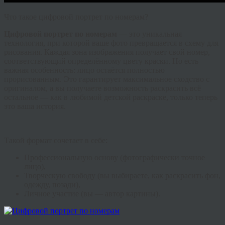
Что такое цифровой портрет по номерам?
Цифровой портрет по номерам
— это уникальная
технология, при которой ваше фото превращается в схему для
рисования. Каждая зона изображения получает свой номер,
соответствующий определённому цвету краски. Но есть
важная особенность: лицо остаётся полностью
прорисованным. Это гарантирует максимальное сходство с
оригиналом, а вы получаете возможность раскрасить всё
остальное — как в любимой детской раскраске, только теперь
это ваша история.
Такой формат сочетает в себе:
Профессиональную основу (фотографически точное
лицо),
Творческую свободу (вы выбираете, как раскрасить фон,
одежду, позади),
Личное участие (вы — автор картины).