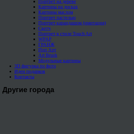
Портрет на дереве
Картины на досках
Картины маслом
Портрет пастелью
Портрет карандашом (имитация)
Скетч
Портрет в стиле Touch Art
WPAP
ГРАНЖ
Поп Арт
Art Brush
Модульные картины
3D фигурка по фото
Идеи подарков
Контакты
Другие города