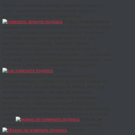
Причины
изменить личную подпись
у каждого
свои. Зачастую она бывает слишком простой,
короткой, не отличается надёжностью.
Вопрос,
как изменить
подпись
чаще всего возникает среди людей, по роду
своей деятельности сталкивающихся с большими
объемами бумажного документооборота. Для
работников
госструктур
, юристов, врачей,
руководителей крупных предприятий один из
ключевых способов идентификации — уникальный
автограф. Последний подтверждает содержание того
или иного документа, защищает от подделки.
Подпись,
свидетельствующая о подлинности решений,
отражает статус, особенности личности, считается
неотъемлемой частью имиджа человека. Все, для
кого актуален вопрос,
можно ли изменить
подпись,
ищут профессиональную компанию-
исполнителя, оказывающую такие услуги по
разумным ценам. Опытные художники-каллиграфы
нашей студии трансформируют ее для вас в сжатые
сроки.
Можно ли
изменять подпись
в персональных документах?
Наличие