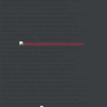
неповторимого автографа необходимо не только
людям, которым приходится визировать
колоссальное количество деловых бумаг:
доверенностей, банковских документов, договоров,
платёжек. Подростки, достигшие 14-летнего
возраста, обязаны получить паспорт. Если не
нравится росчерк,
можно изменить подпись в
паспорте.
Взяв за основу образцы почерка, мастера
студии разработают оригинальную и красивую
комбинацию знаков, которую невозможно
подделать.
Поскольку требования к личному рукописному
идентификатору в настоящее время не
регламентируются законодательными
актами,
можно изменить подпись
по своему
желанию, сформировав ее из букв‑инициалов,
завитков, подчеркиваний и даже графических
символов. Все зависит исключительно от
предпочтений. Заказывая в нашей компании услугу,
связанную с модификацией автографа, не
сомневайтесь: такого визуально привлекательного и
креативного росчерка не будет больше ни у кого. Мы
создадим для вас несколько вариантов на выбор.
Звоните, наши специалисты готовы найти для
каждого оптимальное решение, которое сэкономит