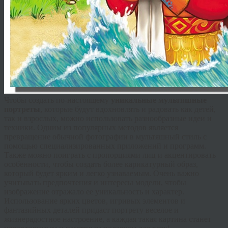
Чтобы создать по-настоящему
уникальные мультяшные
портреты
, которые будут вдохновлять и радовать как детей,
так и взрослых, можно использовать разнообразные идеи и
техники. Одним из популярных методов является
превращение обычной фотографии в мультяшный стиль с
помощью специализированных приложений и программ.
Также можно поиграть с пропорциями лиц и акцентировать
особенности, чтобы создать более карикатурный образ,
который будет ярким и легко узнаваемым. Очень важно
учитывать предпочтения и интересы модели, чтобы
изображение отражало ее уникальность и характер.
Использование ярких цветов, игривых элементов и
фантазийных деталей придаст портрету веселое и
жизнерадостное настроение, а каждая такая картина станет