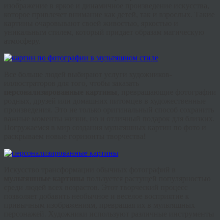
изображение в яркое и динамичное произведение искусства,
которое привлечет внимание как детей, так и взрослых. Такие
картины очаровывают своей живостью, яркостью и
уникальным стилем, который придает образам магическую
атмосферу.
Все больше людей выбирают услуги художников-
иллюстраторов для того, чтобы заказать
персонализированные картины
, превращающие фотографии
родных, друзей или домашних питомцев в художественные
произведения. Это не только оригинальный способ сохранить
важные моменты жизни, но и отличный подарок для близких.
Погружаемся в мир создания мультяшных картин по фото и
раскрываем новые горизонты творчества!
Искусство трансформации обычных фотографий в
мультяшные картины
пользуется растущей популярностью
среди людей всех возрастов. Этот творческий процесс
позволяет добавить необычное и веселое восприятие к
привычным изображениям, превращая их в мультяшных
персонажей. Художники используют различные инструменты