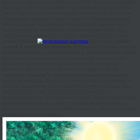
и техники, включая цветовые изменения, стилизацию форм и
текстур, чтобы создать яркие и оригинальные иллюстрации.
Такой подход — это замечательная возможность превратить
обычные фотографии в удивительные и забавные картины,
которые радуют и развлекают. Мультяшные картины могут
стать отличными подарками, украшением интерьера или
просто ярким элементом, который принесет радость вам и
вашим близким.
Для создания
фото-
картин в стиле мультфильмов
используются особые методы,
которые придают снимкам игривый и живой характер. Одной
из главных техник является использование насыщенных
ярких цветов, которые позволяют передать атмосферу
анимации. Для усиления мультяшного эффекта часто
применяют фильтры и эффекты, придающие изображению
нарисованный вид. Важным аспектом является внимание к
деталям: выражения лиц и характерные черты должны быть
подчеркнуты, чтобы добавить портрету живости и
индивидуальности. Игровая композиция, необычные ракурсы
и разнообразие рамок создают уникальные фото-картины,
которые подойдут как для детской комнаты, так и для уютного
уголка взрослого интерьера.