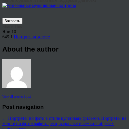
неповторимым и памятным подарком для всех!
Заказать
Share This
Янв
10
649
1
Портрет на холсте
About the author
View all articles by ad
Post navigation
←
Портреты по фото в стиле культовых фильмов
Портреты на
холсте по фотографии: дети, взрослые и семьи в образах
супергероев
→