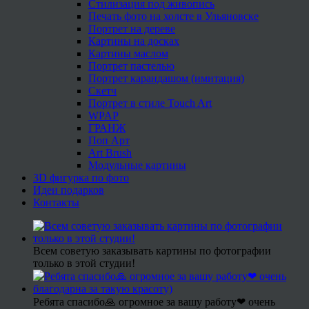
Стилизация под живопись
Печать фото на холсте в Ульяновске
Портрет на дереве
Картины на досках
Картины маслом
Портрет пастелью
Портрет карандашом (имитация)
Скетч
Портрет в стиле Touch Art
WPAP
ГРАНЖ
Поп Арт
Art Brush
Модульные картины
3D фигурка по фото
Идеи подарков
Контакты
Всем советую заказывать картины по фотографии
только в этой студии!
Ребята спасибо🙏 огромное за вашу работу❤ очень