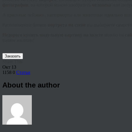
фотографии
, на которой можно изобразить
человека
или целую
А красивые пейзажи, натюрморты или животные идеально впиш
Расположение блоков
портрета на стене
вы выбираете самосто
Недорого купить модульную картину на холсте
можно на
сай
вашем жилище!
Заказать
Share This
Окт
13
1158
0
Статьи
About the author