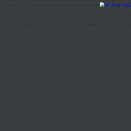
 семью, станет памятным и приятным подарком.
утся в убранство любой комнаты: спальня, прихожая и даже ку
ятельно, а наши профессионалы подгонят
холст
под ваше вообр
те
нашего
интернет-магазина
по приемлемой
цене
. Для этого 