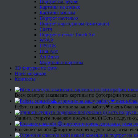
Портрет на дереве
Картины на досках
Картины маслом
Портрет пастелью
Портрет карандашом (имитация)
Скетч
Портрет в стиле Touch Art
WPAP
ГРАНЖ
Поп Арт
Art Brush
Модульные картины
3D фигурка по фото
Идеи подарков
Контакты
Всем советую заказывать картины по фотографии только 
Ребята спасибо🙏 огромное за вашу работу❤ очень благод
Удивить супруга подарком получилось))) Есть подруги-х
Большое спасибо 😍портретом очень довольны, всем очен