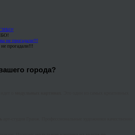
ИБО!
не прогадали!!!
 вашего города?
 идет о
модульных картинах
. Это один из самых креативных
ь
арт-студия Гранж. Профессиональные художники качественно
близким. Поэтому
модульная картина на холсте по