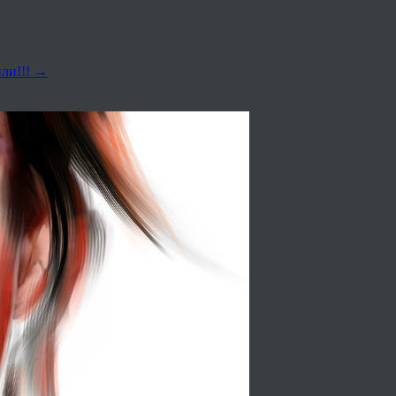
или!!!
→