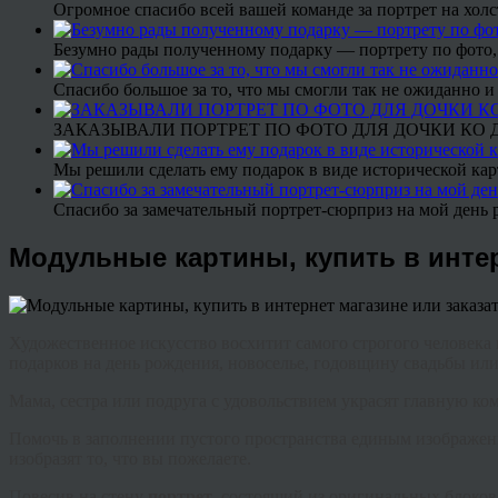
Огромное спасибо всей вашей команде за портрет на холс
Безумно рады полученному подарку — портрету по фото,
Спасибо большое за то, что мы смогли так не ожиданно
ЗАКАЗЫВАЛИ ПОРТРЕТ ПО ФОТО ДЛЯ ДОЧКИ КО ДН
Мы решили сделать ему подарок в виде исторической кар
Спасибо за замечательный портрет-сюрприз на мой день 
Модульные картины, купить в интер
Художественное искусство восхитит самого строгого человека 
подарков на день рождения, новоселье, годовщину свадьбы или
Мама, сестра или подруга с удовольствием украсят главную к
Помочь в заполнении пустого пространства единым изображен
изобразят то, что вы пожелаете.
Повесив на стену
портрет
, состоящий из оригинальных блоков