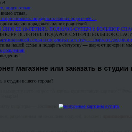
те!
 видео отзыв.
 и оригинально порадовать наших родителей…
Ю ЕЕ 18-ЛЕТИЯ!.. ПОДАРОК-СУПЕР!!!! БОЛЬШОЕ СПАС
тины нашей семьи и подарить статуэтку — шарж от дочери и мы 
рождения!
нет магазине или заказать в студии
и вызовет у него вопрос “А
где
вы купили такую картину?” Речь
 8 марта!
омнату квартиры —
гостиную
.
ием, разделенным на несколько модулей, поможет
производител
, вы не только обновите
интерьер
, но и поднимете настроение 