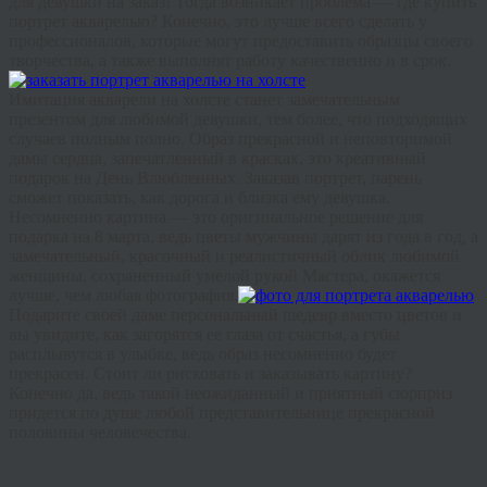
для девушки на заказ! Тогда возникает проблема — где купить
портрет акварелью? Конечно, это лучше всего сделать у
профессионалов, которые могут предоставить образцы своего
творчества, а также выполнят работу качественно и в срок.
Имитация акварели на холсте станет замечательным
презентом для любимой девушки, тем более, что подходящих
случаев
полным полно
. Образ прекрасной и неповторимой
дамы сердца, запечатленный в красках, это
креативный
подарок на День Влюбленных. Заказав портрет, парень
сможет показать, как дорога и близка ему девушка.
Несомненно картина — это оригинальное решение для
подарка на 8 марта, ведь цветы мужчины дарят из года в год, а
замечательный, красочный и реалистичный облик любимой
женщины, сохраненный умелой рукой Мастера, окажется
лучше, чем любая фотография.
Подарите своей даме персональный шедевр вместо цветов и
вы увидите, как загорятся ее глаза от счастья, а губы
расплывутся в улыбке, ведь образ несомненно будет
прекрасен. Стоит ли рисковать и заказывать картину?
Конечно да, ведь такой неожиданный и приятный сюрприз
придется по душе любой представительнице прекрасной
половины человечества.