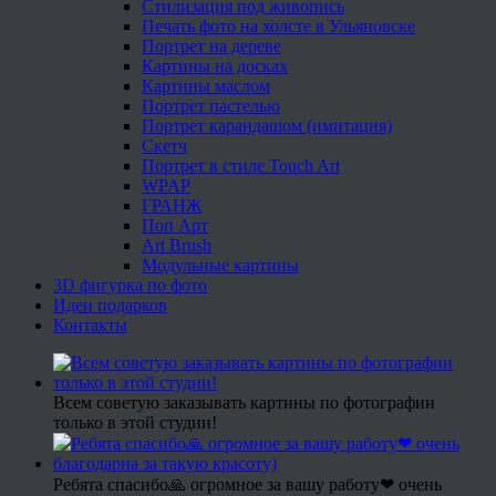
Стилизация под живопись
Печать фото на холсте в Ульяновске
Портрет на дереве
Картины на досках
Картины маслом
Портрет пастелью
Портрет карандашом (имитация)
Скетч
Портрет в стиле Touch Art
WPAP
ГРАНЖ
Поп Арт
Art Brush
Модульные картины
3D фигурка по фото
Идеи подарков
Контакты
Всем советую заказывать картины по фотографии
только в этой студии!
Ребята спасибо🙏 огромное за вашу работу❤ очень