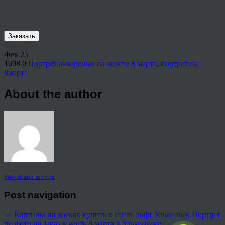
Заказать
Share This
Фев
25
1698
0
Портрет акварелью на холсте
8 марта
,
портрет на
8марта
About the author
View all articles by ad
Post navigation
←
Картины на досках купить в стиле лофт Ульяновск
Портрет
по фото на заказ в честь 8 марта в Ульяновске
→