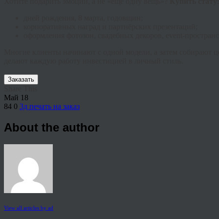
Хотите подарить эмоции, а не «ещё одну вещь»?
Купить стату
дней рождения, 8 марта, годовщин;
корпоративных наград и партнёрских презентаций;
оформления фотозон, свадебных декоров, event-пространс
Многие клиенты начинают с одной модели, а затем собирают ц
делают каждую работу инвестицией в личный стиль.
Заказать
Share This
Май
18
84
0
3д печать на заказ
About the author
View all articles by ad