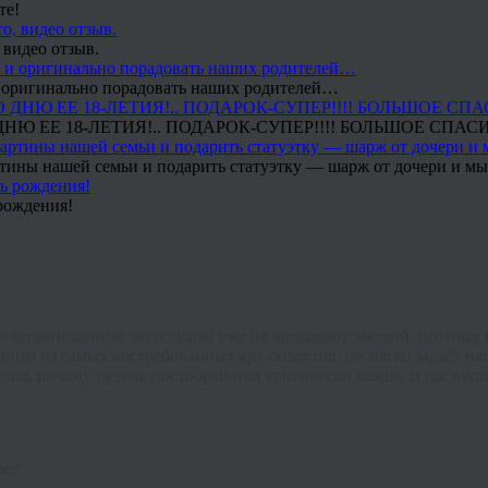
те!
 видео отзыв.
 и оригинально порадовать наших родителей…
Ю ЕЕ 18-ЛЕТИЯ!.. ПОДАРОК-СУПЕР!!!! БОЛЬШОЕ СПАС
тины нашей семьи и подарить статуэтку — шарж от дочери и мы 
рождения!
е штампованные аксессуары уже не вызывают эмоций, поэтому 
дним из самых востребованных арт-объектов: он мягко задаёт на
елия, почему ручная постобработка критически важна, и где
купи
ре?