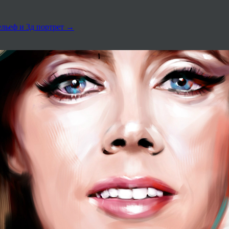
льеф и 3д портрет
→