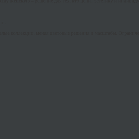
этку женскую
– решение для тех, кто ценит эстетику и индивиду
тв.
елые коллекции, меняя цветовые решения и масштабы. Ограниче