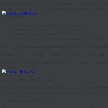
Женская статуэтка
– это не просто декоративный предмет. Это в
ритме жизни. В отличие от масс-маркет аксессуаров, авторски
Их размещают:
на каминных полках и консольных столах;
в рабочих кабинетах и творческих студиях;
в салонах красоты, бутиках и зонах ресепшн;
в качестве центрального элемента книжных стеллажей.
Правильно подобранная
женская фигурка
работает как акцент
Этапы создания: от цифровой модели до тактильного шедевра
Мы не используем литьё под давлением или дешёвый штампова
мастеров.
🔹 1. Цифровое моделирование
Всё начинается в 3D-редакторах. Художник-моделлер прорабат
статуэтки
: минимализм, классика, модерн или абстракция.
🔹 2. Высокоточная 3D-печать