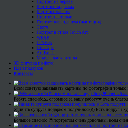
Портрет на дереве
Картины на досках
Картины маслом
Портрет пастелью
Портрет карандашом (имитация)
Скетч
Портрет в стиле Touch Art
WPAP
ГРАНЖ
Поп Арт
Art Brush
Модульные картины
3D фигурка по фото
Идеи подарков
Контакты
Всем советую заказывать картины по фотографии только 
Ребята спасибо🙏 огромное за вашу работу❤ очень благод
Удивить супруга подарком получилось))) Есть подруги-х
Большое спасибо 😍портретом очень довольны, всем очен