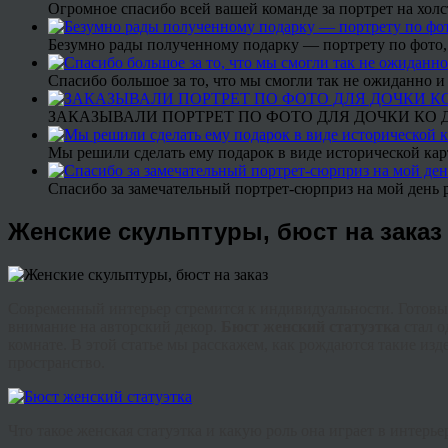
Огромное спасибо всей вашей команде за портрет на холс
Безумно рады полученному подарку — портрету по фото,
Спасибо большое за то, что мы смогли так не ожиданно
ЗАКАЗЫВАЛИ ПОРТРЕТ ПО ФОТО ДЛЯ ДОЧКИ КО ДН
Мы решили сделать ему подарок в виде исторической кар
Спасибо за замечательный портрет-сюрприз на мой день 
Женские скульптуры, бюст на заказ
Современный интерьер стремится к индивидуальности. Готовы
внимание на авторский декор.
Бюст женский статуэтка
стал о
комнате. В этой статье мы расскажем, как рождаются такие изд
пространство.
Что такое женская статуэтка и какую роль она играет в интерье