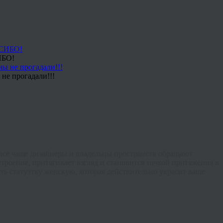
ИБО!
не прогадали!!!
всё чаще дизайнеры и владельцы пространств обращают
строение, притягивает взгляд и становится точкой притяжения в
ть статуэтку женскую
, которая действительно украсит ваше