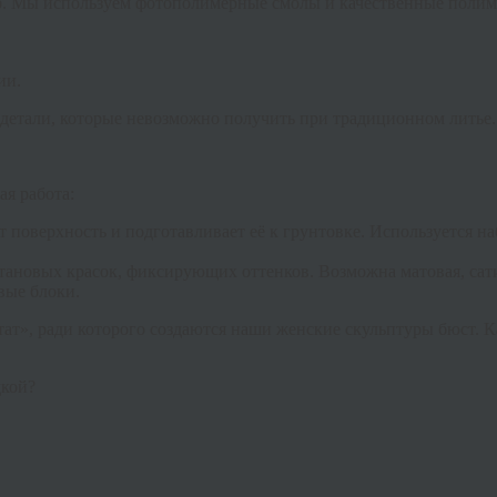
р. Мы используем фотополимерные смолы и качественные полим
ии.
детали, которые невозможно получить при традиционном литье.
ая работа:
 поверхность и подготавливает её к грунтовке. Используется на
тановых красок, фиксирующих оттенков. Возможна матовая, сат
вые блоки.
тат», ради которого создаются наши
женские скульптуры бюст
. 
дкой?