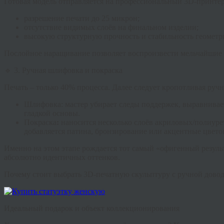
Готовая модель отправляется на профессиональный 3D-принте
разрешение печати до 25 микрон;
отсутствие видимых слоёв на финальном изделии;
высокую структурную прочность и стабильность геометр
Послойное наращивание позволяет воспроизвести мельчайшие 
🔹 3. Ручная шлифовка и покраска
Печать – только 40% процесса. Далее следует кропотливая ручн
Шлифовка:
мастер убирает следы поддержек, выравнивает
гладкой основы.
Покраска
:
наносится несколько слоёв акриловых/полиуре
добавляется патина, бронзирование или акцентные цвето
Именно на этом этапе рождается тот самый «офигенный резуль
абсолютно идентичных оттенков.
Почему стоит выбрать 3D-печатную скульптуру с ручной дово
Идеальный подарок и объект коллекционирования