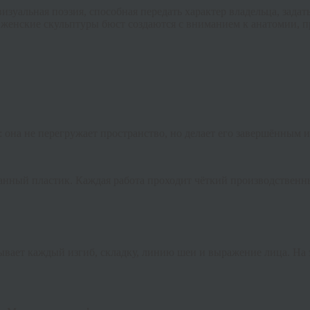
изуальная поэзия, способная передать характер владельца, зада
е
женские скульптуры бюст
создаются с вниманием к анатомии, 
: она не перегружает пространство, но делает его завершённым 
нный пластик. Каждая работа проходит чёткий производственн
ывает каждый изгиб, складку, линию шеи и выражение лица. На 