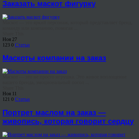
Заказать маскот фигурку
Маскот — это яркий персонаж, который представляет бренд,
команду или компанию, помогая ...
Share This
Ноя
27
123
0
Статьи
Маскоты компании на заказ
Маскот — это не просто игрушка. Это живое воплощение
вашего бренда, эмоциональный посол ...
Share This
Ноя
11
121
0
Статьи
Портрет маслом на заказ —
живопись, которая говорит сердцу