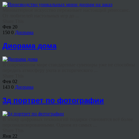
Миниатюрное искусство переживает настоящий ренессанс.
От любителей настольных игр до ...
Share This
Фев
20
150
0
Диорама
Диорама дома
В современном мире стандартные сувениры уже не способны
передать атмосферу уюта и исторического ...
Share This
Фев
02
143
0
Диорама
3д портрет по фотографии
В эпоху цифровых технологий подарки становятся всё более
персонализированными. Одним из самых ...
Share This
Янв
22