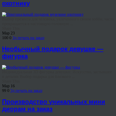
охотнику
Выбор презента для человека, увлеченного своим хобби, часто
превращается в настоящую головную ...
Share This
Мар
23
100
0
3д печать на заказ
Необычный подарок девушке —
фигурка
Индивидуальная 3D фигурка девушки: Искусство, застывшее
в деталях Выбор подарка для близкого ...
Share This
Мар
16
99
0
3д печать на заказ
Производство уникальных мини
диорам на заказ