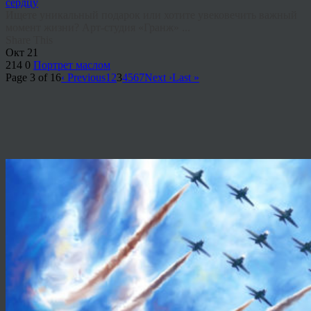
Ищете уникальный подарок или хотите увековечить важный
момент жизни? Арт-студия «Гранж» ...
Share This
Окт
21
214
0
Портрет маслом
Page 3 of 16
‹ Previous
1
2
3
4
5
6
7
Next ›
Last »