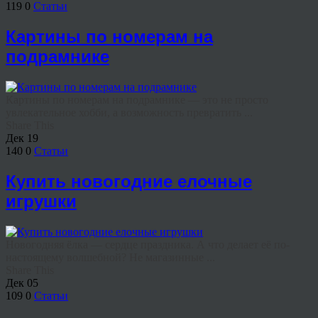
119
0
Статьи
Картины по номерам на
подрамнике
Картины по номерам на подрамнике — это не просто
увлекательное хобби, а возможность превратить ...
Share This
Дек
19
140
0
Статьи
Купить новогодние елочные
игрушки
Новогодняя ёлка — сердце праздника. А что делает её по-
настоящему волшебной? Не магазинные ...
Share This
Дек
05
109
0
Статьи