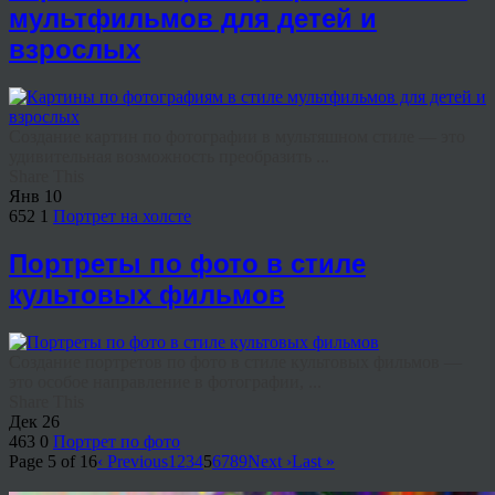
мультфильмов для детей и
взрослых
Создание картин по фотографии в мультяшном стиле — это
удивительная возможность преобразить ...
Share This
Янв
10
652
1
Портрет на холсте
Портреты по фото в стиле
культовых фильмов
Создание портретов по фото в стиле культовых фильмов —
это особое направление в фотографии, ...
Share This
Дек
26
463
0
Портрет по фото
Page 5 of 16
‹ Previous
1
2
3
4
5
6
7
8
9
Next ›
Last »