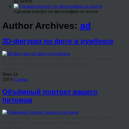
на холсте
Сделаем портрет по фотографии на холсте
Author Archives:
ad
3D-фигурка по фото в румбоксе
В эпоху цифровых технологий всё большую популярность
набирают персонализированные подарки. ...
Share This
Июн
24
250
0
Статьи
Объёмный портрет вашего
питомца
Все мы хотим запомнить самые тёплые моменты жизни —
особенно те, где рядом наши любимые ...
Share This