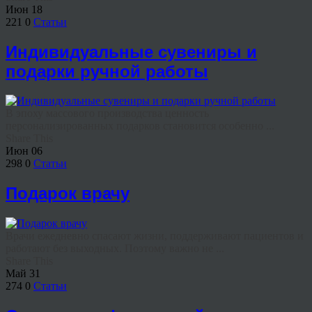
Июн
18
221
0
Статьи
Индивидуальные сувениры и
подарки ручной работы
В эпоху массового производства ценность
персонализированных подарков становится особенно ...
Share This
Июн
06
298
0
Статьи
Подарок врачу
Врачи ежедневно спасают жизни, поддерживают пациентов и
работают без выходных. Поэтому важно не ...
Share This
Май
31
274
0
Статьи