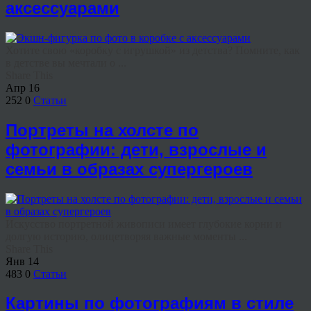
аксессуарами
Хотите свою «коробку с игрушкой» из детства? Помните, как
в детстве вы мечтали о ...
Share This
Апр
16
252
0
Статьи
Портреты на холсте по
фотографии: дети, взрослые и
семьи в образах супергероев
Искусство портретной живописи имеет глубокие корни и
долгую историю, олицетворяя важные моменты ...
Share This
Янв
14
483
0
Статьи
Картины по фотографиям в стиле