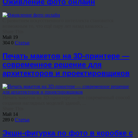
Оживление фото онлайн
С развитием искусственного интеллекта становится
возможным то, что ещё пару лет назад казалось ...
Share This
Май
19
304
0
Статьи
Печать макетов на 3D-принтере —
современное решение для
архитекторов и проектировщиков
Печать макетов на 3D-принтере — это современный способ
создания наглядных моделей зданий, ...
Share This
Май
14
289
0
Статьи
Экшн-фигурка по фото в коробке с