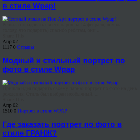
в стиле Wpap!
Решила порадовать своего парня на 14 февраля, ломала
голову, что подарить) спасибо ребятам, они ...
Share This
Апр
02
1117
0
Отзывы
Модный и стильный портрет по
фото в стиле Wpap
Пришла идея подарить своему парню портрет по фото на день
рождения. Стиль был выбран необычный, ...
Share This
Апр
02
1510
0
Портрет в стиле WPAP
Где заказать портрет по фото в
стиле ГРАНЖ?