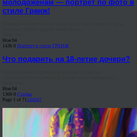
молодоженам — портрет по фото в
стиле Гранж!
Неожиданно пригласили на свадьбу! Что подарить в день
свадьбы? Какой подарок может быть ...
Share This
Ноя
04
1436
0
Портрет в стиле ГРАНЖ
Что подарить на 18-летие дочери?
Оригинальное и яркое решение для подарка на
совершеннолетие любимой дочери или племянницы ...
Share This
Ноя
04
1366
0
Статьи
Page 1 of 7
1
2
3
4
5
6
7