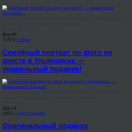
Однажды, разбирая вещи на старом чердаке, я нашла старую
картину, с которой на меня смотрела ...
Share This
Янв
09
1573
0
Статьи
Семейный портрет по фото на
холсте в Ульяновске —
правильный подарок!
В преддверии праздника возникает вопрос: что подарить
близким? Лучший способ порадовать родных ...
Share This
Дек
14
2165
1
Скетч портрет
Оригинальный подарок