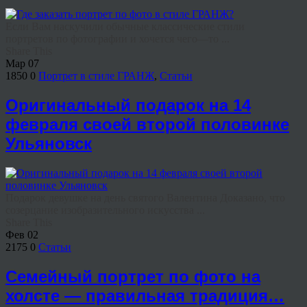
Если Вам наскучили обычные классические стили
портретов по фотографии и хочется чего—то ...
Share This
Мар
07
1850
0
Портрет в стиле ГРАНЖ
,
Статьи
Оригинальный подарок на 14
февраля своей второй половинке
Ульяновск
Подарок девушке на день святого Валентина Доказано, что
созерцание изобразительного искусства ...
Share This
Фев
02
2175
0
Статьи
Семейный портрет по фото на
холсте — правильная традиция…