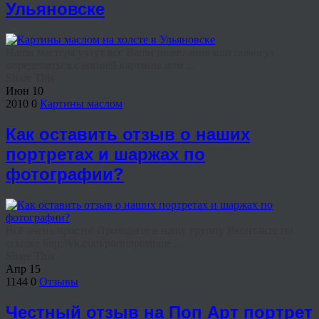
Ульяновске
Наши мастера учтут все Ваши пожелания или помогут
определиться с копией картины или ...
Share This
Июн
10
2010
0
Картины маслом
Как оставить отзыв о наших
портретах и шаржах по
фотографии?
Всё очень просто! Проходите в нашу группу Вконтакте по
ссылке http://vk.com/portretpostrane ...
Share This
Апр
15
1144
0
Отзывы
Честный отзыв на Поп Арт портрет