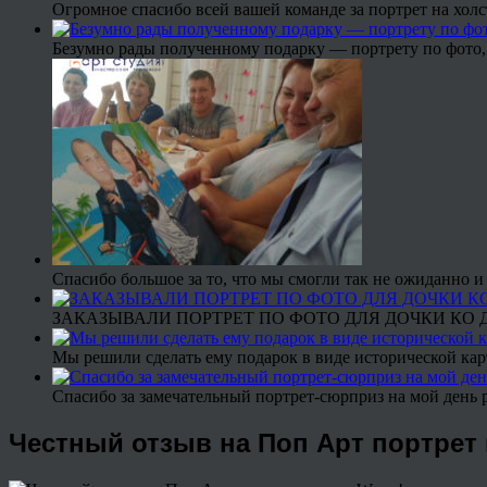
Огромное спасибо всей вашей команде за портрет на холс
Безумно рады полученному подарку — портрету по фото,
Спасибо большое за то, что мы смогли так не ожиданно
ЗАКАЗЫВАЛИ ПОРТРЕТ ПО ФОТО ДЛЯ ДОЧКИ КО ДН
Мы решили сделать ему подарок в виде исторической кар
Спасибо за замечательный портрет-сюрприз на мой день 
Честный отзыв на Поп Арт портрет 