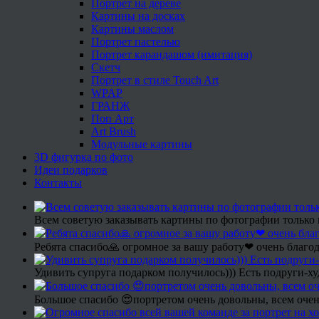
Портрет на дереве
Картины на досках
Картины маслом
Портрет пастелью
Портрет карандашом (имитация)
Скетч
Портрет в стиле Touch Art
WPAP
ГРАНЖ
Поп Арт
Art Brush
Модульные картины
3D фигурка по фото
Идеи подарков
Контакты
Всем советую заказывать картины по фотографии только 
Ребята спасибо🙏 огромное за вашу работу❤ очень благод
Удивить супруга подарком получилось))) Есть подруги-х
Большое спасибо 😍портретом очень довольны, всем очен