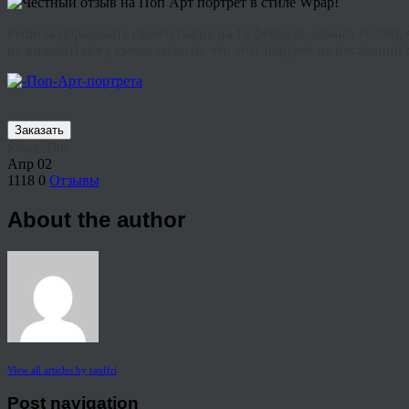
Решила порадовать своего парня на 14 февраля, ломала голову, 
не видела)) могу смело заявить, что этот портрет не последний 
Заказать
Share This
Апр
02
1118
0
Отзывы
About the author
View all articles by rauffri
Post navigation