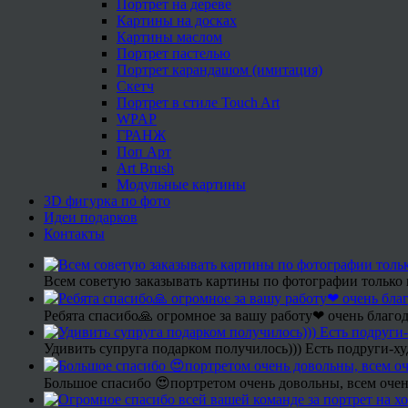
Портрет на дереве
Картины на досках
Картины маслом
Портрет пастелью
Портрет карандашом (имитация)
Скетч
Портрет в стиле Touch Art
WPAP
ГРАНЖ
Поп Арт
Art Brush
Модульные картины
3D фигурка по фото
Идеи подарков
Контакты
Всем советую заказывать картины по фотографии только 
Ребята спасибо🙏 огромное за вашу работу❤ очень благод
Удивить супруга подарком получилось))) Есть подруги-х
Большое спасибо 😍портретом очень довольны, всем очен