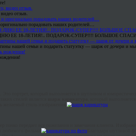
те!
 видео отзыв.
 и оригинально порадовать наших родителей…
Ю ЕЕ 18-ЛЕТИЯ!.. ПОДАРОК-СУПЕР!!!! БОЛЬШОЕ СПАС
тины нашей семьи и подарить статуэтку — шарж от дочери и мы 
рождения!
. Это портрет, который выполняется в шутливом и юмористическ
таких стилей является
шарж карикатура
, который выполняется
ь желаемый стиль изображения.
 тонко передает все пожелания и замечания клиента. Изображе
и любимого фильма.
Благодаря шутливой фо