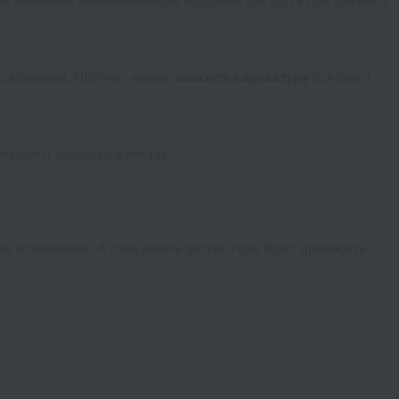
игинальным и незабываемым подарком для друга или близкого
 для подарка. Поэтому можно
заказать карикатуру
для друга
етким и хорошего качества.
а исполнения. А сама работа долгие годы будет приносить