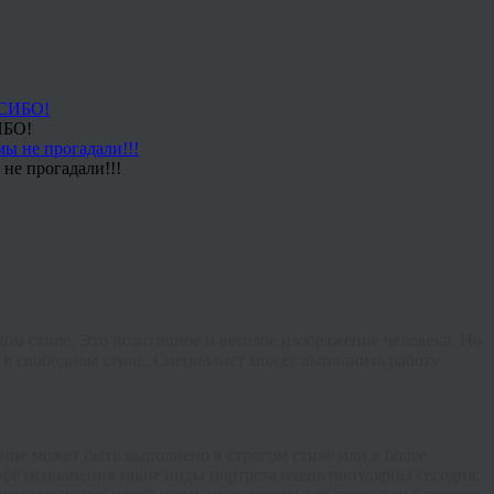
ИБО!
не прогадали!!!
ом стиле. Это позитивное и веселое изображение человека. Но
 в свободном стиле. Специалист может выполнить работу
ние может быть выполнено в строгом стиле или в более
ре исполнения такие виды портрета очень популярны сегодня.