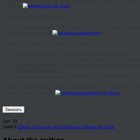
Это отличная идея для того чтобы побаловать себя или близк
человека.
Шарж как идея для подарка
Многие люди заказывают такие работы для себя, просто на памя
или близкого человека.
Такой подход имеет множество преимуществ:
Для того чтобы
сделать карикатуру из фото
необходимо 
Это отличная идея для подарка другу, родственнику, детям
Это оригинальный подарок, который точно понравится че
Доступная стоимость.
Можно самостоятельно подобрать стиль исполнения.
Работы выполняются опытным художником. Поэтому можно не со
положительные эмоции.
Заказать
Share This
Авг
18
1644
0
Шарж пастелью (стилизация)
,
Шарж по фото