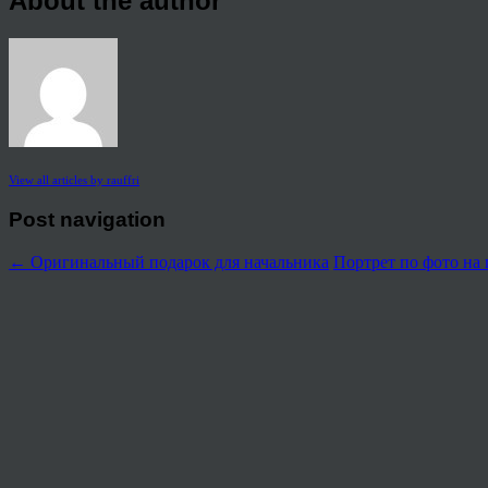
About the author
View all articles by rauffri
Post navigation
←
Оригинальный подарок для начальника
Портрет по фото на