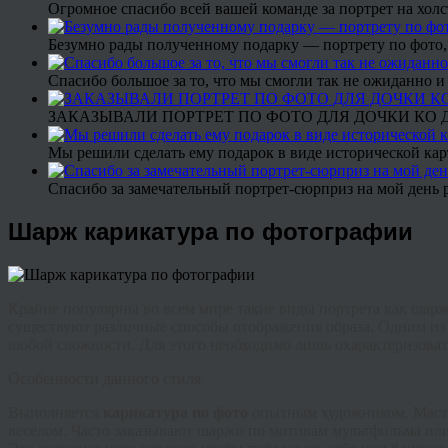
Огромное спасибо всей вашей команде за портрет на холс
Безумно рады полученному подарку — портрету по фото,
Спасибо большое за то, что мы смогли так не ожиданно
ЗАКАЗЫВАЛИ ПОРТРЕТ ПО ФОТО ДЛЯ ДОЧКИ КО ДН
Мы решили сделать ему подарок в виде исторической кар
Спасибо за замечательный портрет-сюрприз на мой день 
Шарж карикатура по фотографии
Крайне популярны во всем мире такие виды портрета как шарж
существуют различные способы отображения образа. Одним из 
любой сложности. Для этого необходимо лишь охарактеризоват
Особенности данного стиля
Выполняется
карикатура по фото
опытным художником. Мастер
веселом. Часто заказывают шаржи по мотивам мультфильма ил