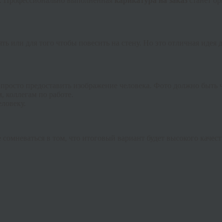
их. Профессионально выполненная
карикатура на заказ
станет ор
ть или для того чтобы повесить на стену. Но это отличная идея
просто предоставить изображение человека. Фото должно быть ч
, коллегам по работе.
ловеку.
мневаться в том, что итоговый вариант будет высокого качеств